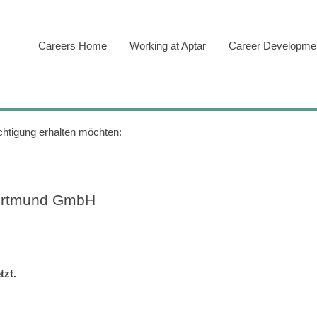
Careers Home
Working at Aptar
Career Developmen
ichtigung erhalten möchten:
Dortmund GmbH
tzt.