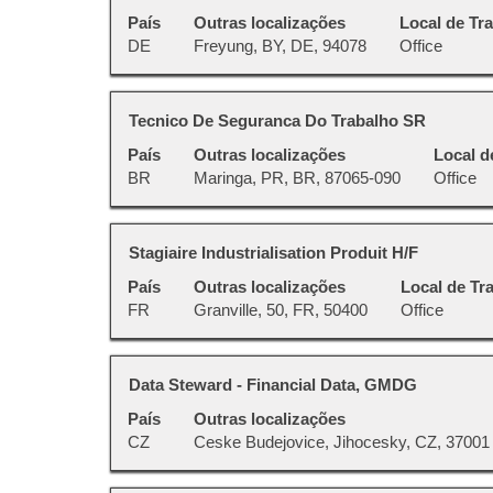
as
a
espaço
País
Outras localizações
Local de Tr
informações
vaga
pressionada
DE
Freyung, BY, DE, 94078
Office
dela.
com
para
a
visualizar
barra
todas
Título
Selecione
Tecnico De Seguranca Do Trabalho SR
de
as
a
espaço
País
Outras localizações
Local d
informações
vaga
pressionada
BR
Maringa, PR, BR, 87065-090
Office
dela.
com
para
a
visualizar
barra
todas
Título
Selecione
Stagiaire Industrialisation Produit H/F
de
as
a
espaço
País
Outras localizações
Local de Tr
informações
vaga
pressionada
FR
Granville, 50, FR, 50400
Office
dela.
com
para
a
visualizar
barra
todas
Título
Selecione
Data Steward - Financial Data, GMDG
de
as
a
espaço
País
Outras localizações
informações
vaga
pressionada
CZ
Ceske Budejovice, Jihocesky, CZ, 37001
dela.
com
para
a
visualizar