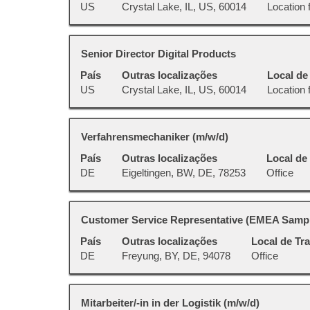
pressionada
US
Crystal Lake, IL, US, 60014
Location f
dela.
com
para
a
visualizar
barra
todas
Título
Selecione
Senior Director Digital Products
de
as
a
espaço
País
Outras localizações
Local de
informações
vaga
pressionada
US
Crystal Lake, IL, US, 60014
Location f
dela.
com
para
a
visualizar
barra
todas
Título
Selecione
Verfahrensmechaniker (m/w/d)
de
as
a
espaço
País
Outras localizações
Local de
informações
vaga
pressionada
DE
Eigeltingen, BW, DE, 78253
Office
dela.
com
para
a
visualizar
barra
todas
Título
Selecione
Customer Service Representative (EMEA Sampl
de
as
a
espaço
País
Outras localizações
Local de Tr
informações
vaga
pressionada
DE
Freyung, BY, DE, 94078
Office
dela.
com
para
a
visualizar
barra
todas
Título
Selecione
Mitarbeiter/-in in der Logistik (m/w/d)
de