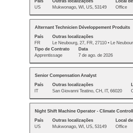
País
Outras localizações
Local de
vaga
pressionada
vagas
US
Mukwonago, WI, US, 53149
Office
com
para
Use
a
visualizar
a
barra
todas
tecla
Título
Selecione
Alternant Technicien Développement Produits
de
as
Tab
a
espaço
País
Outras localizações
informações
para
vaga
pressionada
FR
Le Neubourg, 27, FR, 27110 • Le Neubour
dela.
navegar
com
para
Tipo de Contrato
Data
na
a
visualizar
Apprentissage
7 de ago. de 2026
lista
barra
todas
de
de
as
vagas.
espaço
informações
Selecione
Título
Selecione
Senior Compensation Analyst
pressionada
dela.
para
a
para
País
Outras localizações
exibir
vaga
visualizar
IT
San Giovanni Teatino, CH, IT, 66020
os
com
todas
detalhes
a
as
completos
barra
informações
Título
Selecione
Night Shift Machine Operator - Climate Contr
da
de
dela.
a
vaga.
espaço
País
Outras localizações
Local de
vaga
pressionada
US
Mukwonago, WI, US, 53149
Office
com
para