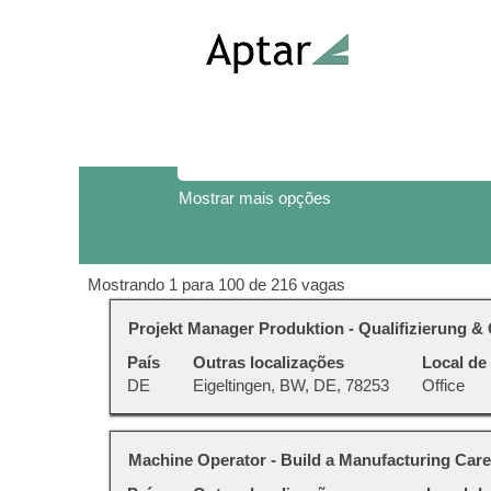
(página
Início
|
em Aptar Group
atual)
Buscar resultados para
"".
Procurar por palavra-chave
Mostrar mais opções
Buscar
Mostrando 1 para 100 de 216 vagas
resultados
Título
Selecione
Projekt Manager Produktion - Qualifizierung &
para
a
"".
País
Outras localizações
Local de
vaga
Mostrando
DE
Eigeltingen, BW, DE, 78253
Office
com
1
a
para
barra
100
Título
Selecione
Machine Operator - Build a Manufacturing Care
de
de
a
espaço
216