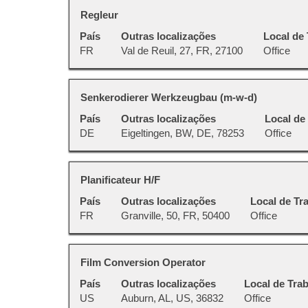
barra
todas
Título
Selecione
Regleur
de
as
a
espaço
País
Outras localizações
Local de
informações
vaga
pressionada
FR
Val de Reuil, 27, FR, 27100
Office
dela.
com
para
a
visualizar
barra
todas
Título
Selecione
Senkerodierer Werkzeugbau (m-w-d)
de
as
a
espaço
País
Outras localizações
Local de
informações
vaga
pressionada
DE
Eigeltingen, BW, DE, 78253
Office
dela.
com
para
a
visualizar
barra
todas
Título
Selecione
Planificateur H/F
de
as
a
espaço
País
Outras localizações
Local de Tr
informações
vaga
pressionada
FR
Granville, 50, FR, 50400
Office
dela.
com
para
a
visualizar
barra
todas
Título
Selecione
Film Conversion Operator
de
as
a
espaço
País
Outras localizações
Local de Tra
informações
vaga
pressionada
US
Auburn, AL, US, 36832
Office
dela.
com