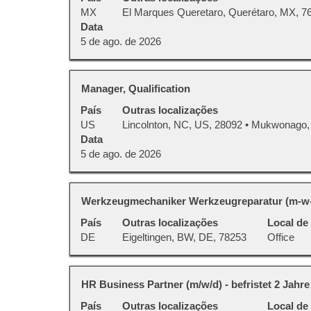
vaga
pressionada
MX
El Marques Queretaro, Querétaro, MX, 7
dela.
com
para
Data
a
visualizar
5 de ago. de 2026
barra
todas
de
as
espaço
informações
Título
Selecione
Manager, Qualification
pressionada
dela.
a
para
País
Outras localizações
vaga
visualizar
US
Lincolnton, NC, US, 28092 • Mukwonago,
com
todas
Data
a
as
5 de ago. de 2026
barra
informações
de
dela.
espaço
Título
Selecione
Werkzeugmechaniker Werkzeugreparatur (m-w
pressionada
a
para
País
Outras localizações
Local de
vaga
visualizar
DE
Eigeltingen, BW, DE, 78253
Office
com
todas
a
as
barra
informações
Título
Selecione
HR Business Partner (m/w/d) - befristet 2 Jahre
de
dela.
a
espaço
País
Outras localizações
Local de