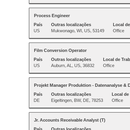
para
a
visualizar
barra
todas
Título
Selecione
Process Engineer
de
as
a
espaço
País
Outras localizações
Local de
informações
vaga
pressionada
US
Mukwonago, WI, US, 53149
Office
dela.
com
para
a
visualizar
barra
todas
Título
Selecione
Film Conversion Operator
de
as
a
espaço
País
Outras localizações
Local de Tra
informações
vaga
pressionada
US
Auburn, AL, US, 36832
Office
dela.
com
para
a
visualizar
barra
todas
Título
Selecione
Projekt Manager Produktion - Datenanalyse & Di
de
as
a
espaço
País
Outras localizações
Local de
informações
vaga
pressionada
DE
Eigeltingen, BW, DE, 78253
Office
dela.
com
para
a
visualizar
barra
todas
Título
Selecione
Jr. Accounts Receivable Analyst (T)
de
as
a
espaço
País
Outras localizações
informações