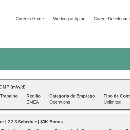
Careers Home
Working at Aptar
Career Developmen
 GMP (m/w/d)
 Trabalho
Região
Categoria de Emprego
Tipo de Cont
EMEA
Operations
Unlimited
er | 2 2 3 Schedule | $3K Bonus