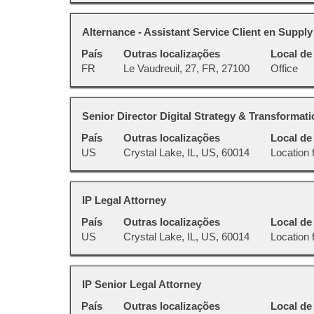
a
visualizar
barra
todas
Título
Selecione
Alternance - Assistant Service Client en Supply
de
as
a
espaço
País
Outras localizações
Local de
informações
vaga
pressionada
FR
Le Vaudreuil, 27, FR, 27100
Office
dela.
com
para
a
visualizar
barra
todas
Título
Selecione
Senior Director Digital Strategy & Transformati
de
as
a
espaço
País
Outras localizações
Local de
informações
vaga
pressionada
US
Crystal Lake, IL, US, 60014
Location f
dela.
com
para
a
visualizar
barra
todas
Título
Selecione
IP Legal Attorney
de
as
a
espaço
País
Outras localizações
Local de
informações
vaga
pressionada
US
Crystal Lake, IL, US, 60014
Location f
dela.
com
para
a
visualizar
barra
todas
Título
Selecione
IP Senior Legal Attorney
de
as
a
espaço
País
Outras localizações
Local de
informações
vaga