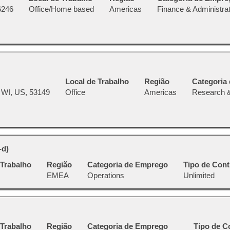
6246
Office/Home based
Americas
Finance & Administrat
Local de Trabalho
Região
Categoria
 WI, US, 53149
Office
Americas
Research 
-d)
 Trabalho
Região
Categoria de Emprego
Tipo de Cont
EMEA
Operations
Unlimited
 Trabalho
Região
Categoria de Emprego
Tipo de C