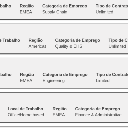
abalho
Região
Categoria de Emprego
Tipo de Contrat
EMEA
Supply Chain
Unlimited
e Trabalho
Região
Categoria de Emprego
Tipo de C
Americas
Quality & EHS
Unlimited
abalho
Região
Categoria de Emprego
Tipo de Contrat
EMEA
Engineering
Limited
Local de Trabalho
Região
Categoria de Emprego
Office/Home based
EMEA
Finance & Administrative