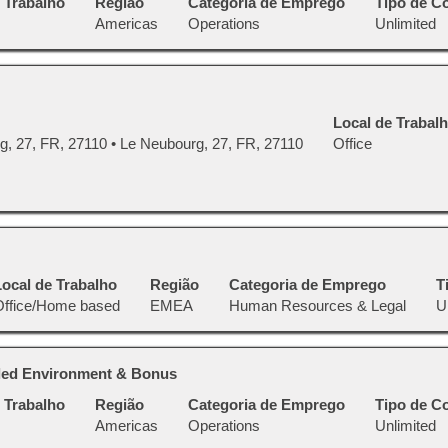
 Trabalho
Região
Categoria de Emprego
Tipo de C
Americas
Operations
Unlimited
Local de Trabal
g, 27, FR, 27110 • Le Neubourg, 27, FR, 27110
Office
Local de Trabalho
Região
Categoria de Emprego
T
Office/Home based
EMEA
Human Resources & Legal
U
olled Environment & Bonus
 Trabalho
Região
Categoria de Emprego
Tipo de C
Americas
Operations
Unlimited